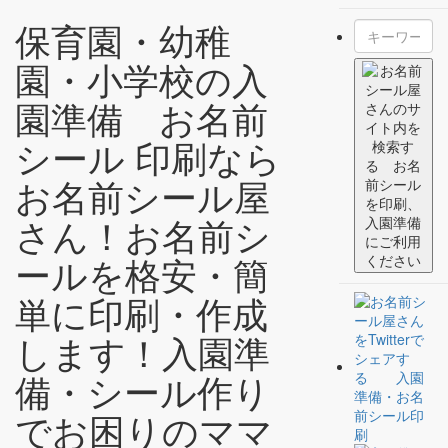
075-315-8901
お問い合わせ
保育園・幼稚
個人情報保護方針
園・小学校の入
お名前シール屋さんTOP
> 個人情報保護方針
園準備 お名前
個人情報保護方針
シール 印刷なら
お名前シール屋
個人情報保護方針
さん！お名前シ
株式会社太洋堂は、お客様からお預かりする個人情報の保護の重
要性と社会的責務を認識し、当社が保有する個人情報の取り扱い
ールを格安・簡
について、以下要件を個人情報保護方針として定め､役員および従
業員に周知徹底し､個人情報の適正管理に努めてまいります。
単に印刷・作成
1. 個人情報の取得､利用および提供
します！入園準
当社は､個人情報の取得目的をお客様よりお預かりした個人情報を
含め当社の正当な事業範囲内で明確に定め､目的の範囲内において
利用します｡取得目的の範 囲を超える利用または第三者に提供を行
備・シール作り
う場合は､次に示すいずれかに該当する場合を除き､本人からの明
確な同意を得た場合に限ります。
でお困りのママ
a 法令による規定がある場合。または政府機関等による命令がある