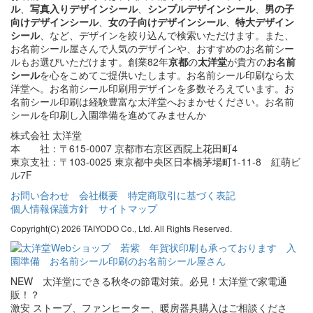
ル
、
写真入りデザインシール
、
シンプルデザインシール
、
男の子
向けデザインシール
、
女の子向けデザインシール
、
特大デザイン
シール
、など、デザインを絞り込んで検索いただけます。また、
お名前シール屋さんで人気のデザインや、おすすめのお名前シー
ルもお選びいただけます。創業82年
京都
の
太洋堂
が貴方の
お名前
シール
を心をこめてご提供いたします。お名前シール印刷なら太
洋堂へ。お名前シール印刷用デザインを多数そろえています。お
名前シール印刷は経験豊富な太洋堂へおまかせください。お名前
シールを印刷し入園準備を進めてみませんか
株式会社 太洋堂
本 社：〒615-0007 京都市右京区西院上花田町4
東京支社：〒103-0025 東京都中央区日本橋茅場町1-11-8 紅萌ビ
ル7F
お問い合わせ
会社概要
特定商取引に基づく表記
個人情報保護方針
サイトマップ
Copyright(C) 2026 TAIYODO Co., Ltd. All Rights Reserved.
NEW 太洋堂にできる秋冬の節電対策。必見！太洋堂で家電通
販！？
激安 ストーブ、ファンヒーター、暖房器具購入はご相談くださ