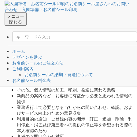
2005年12月12日 制定
2009年10月01日 改定
株式会社 太洋堂
メニュー
代表取締役 瀧 静子
閉じる
「お名前シール屋さん」における個
人情報の取扱いに関するルール
個人情報の取得・利用
ホーム
デザインを選ぶ
当社は、「お名前シール屋さん」運営にあたりお客さまから個人
お名前シールのご注文方法
情報取扱業務を受託する場合、以下の目的のため、その範囲内に
ご利用案内
おいてのみ、適正かつ公正な手段によって個人情報を取得・利用
お名前シールの納期・発送について
いたします。
お名前シール料金表
お名前シールの印刷、発送業務
その他、個人情報の加工、印刷、発送に関わる業務
新商品の案内など、お客様に有益かつ必要と思われる情報の
提供
業務遂行上で必要となる当社からの問い合わせ、確認、およ
びサービス向上のための意見収集
利用目的の通知・ご登録内容の開示・訂正・追加・削除・利
用停止・消去及び第三者への提供の停止等を希望される際の
本人確認のため
各種のお問い合わせ対応