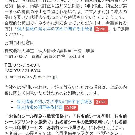
通知、開示、内容の訂正や追加又は削除、利用停止、消去及び第
三者への提供の停止を希望される場合は、ご本人またはご本人の
委任を受けた代理人であることを確認させていただいたうえで、
合理的な範囲ですみやかに対応させていただきます。希望される
方は「
個人情報の開示等の求めに関する手続き
」をご参照
PDF
ください。
お問合わせ窓口
株式会社太洋堂 個人情報保護担当 三浦 朋廣
〒615-0007 京都市右京区西院上花田町4
TEL:075-315-8910
FAX:075-321-5804
e-mail:
当社へのお問い合わせ、ご注文等をいただける場合は、上記の内
容に関して同意いただけたものと判断いたします。
個人情報の開示等の求めに関する手続き
PDF
個人情報の開示等依頼書
PDF
「
お名前シール印刷
を
激安価格
で」「
お名前シール印刷
、
お名前
シールプリント
を
激安
で」
お名前シールの激安印刷
なら「
お名前
シール印刷サービス お名前シール屋さん
」にお任せください。
お名前シール屋さんでは、入園準備
キャラクターデザインシー