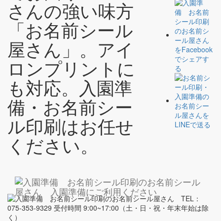
場合
さんの強い味方
b 人の生命､健康､財産などの重大な利益を保護するために必要な場
合
「お名前シール
2. 個人情報の適正管理
屋さん」。アイ
当社は､個人情報の正確性および利用の安全性を確保し､個人情報
への不正アクセス､個人情報の紛失､滅失、毀損、破壊､改ざんおよ
ロンプリントに
び漏洩などの防止並びに是正に関する安全対策を実施します。
3. 法令遵守
も対応。入園準
当社は､個人情報に関するすべての法令及び条例ならびに関係省庁
備・お名前シー
ガイドラインを遵守します。
4. 苦情及び相談への対応
ル印刷はお任せ
当社は､個人情報に関する苦情及び相談に対して適切な対応を実施
ください。
します。
5. マネジメントシステムの継続的な改善
当社は､経営環境､社会的環境等の変化および個人情報に関する法
令およびその他の規範の改正などに照らして､マネジメントシステ
ムを見直し､継続的に改善を実施します。
6. 個人情報保護方針の公開
この方針は、ホームページにより一般に公開します。