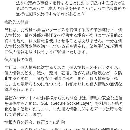
法令の定める事務を遂行することに対して協力する必要があ
る場合であって、本人の同意を得ることによって当該事務の
遂行に支障を及ぼすおそれがあるとき
委託先の監督
当社は、お客様へ商品やサービスを提供する等の業務遂行上、個
人情報の一部を外部の委託先へ提供する場合がありますが目的の
範囲を超え、個人情報を使用させることはありません。十分な個
人情報の保護水準を満たしている者を選定し、業務委託先が適切
に個人情報を取り扱うように管理いたします。
個人情報の管理
当社は、個人情報に対するリスク（個人情報への不正アクセス、
個人情報の紛失、滅失、毀損、破壊、改ざん及び漏洩など）を防
止するために、十分な安全保護に努め、また、個人情報を正確
に、また最新なものに保つよう、お預かりした個人情報の適切な
管理を行います。
当社Webサイトへのお客様からのお問合せは、情報の安全な通信
を確保するために、SSL（Secure Socket Layer）を利用した暗号
化通信を使用いたします。また個人情報に関するデータは暗号化
して送付いたします。
情報内容の照会、修正または削除
当社は、お客様が当社にご提供いただいた個人情報の利用目的の